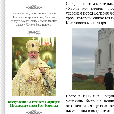
Сегодня на этом месте на
«Утоли моя печали» пос
усердием иерея Валерия Л
Величаем вас, / святии вси в земли
Сибирстей просиявшии, / и чтим
храм, который считается 
святую память вашу, / вы бо молите
Крестового монастыря.
за нас / Христа Бога нашего.
Всего в 1908 г. в Общин
монахинь было не вели
Выступления Святейшего Патриарха
ограничивался цензом о
Московского и всея Руси Кирилла
насельницы в возрасте от 