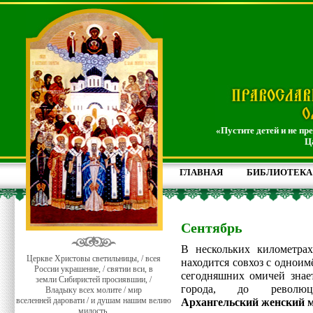
«Пустите детей и не пр
Ц
ГЛАВНАЯ
БИБЛИОТЕКА
Сентябрь
В нескольких километра
Церкве Христовы светильницы, / всея
находится совхоз с однои
России украшение, / святии вси, в
сегодняшних омичей знает
земли Сибиристей просиявшии, /
города, до револ
Владыку всех молите / мир
вселенней даровати / и душам нашим велию
Архангельский женский 
милость.