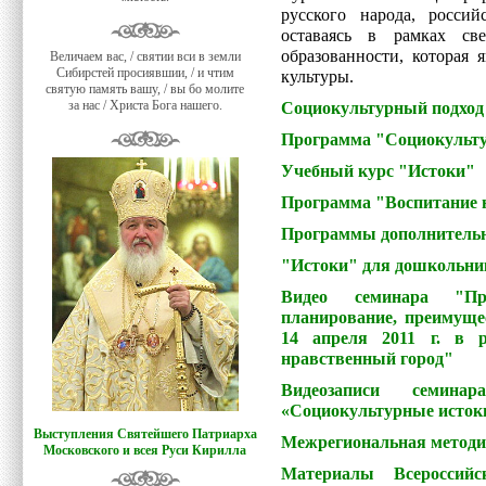
русского народа, росси
оставаясь в рамках све
образованности, которая 
Величаем вас, / святии вси в земли
Сибирстей просиявшии, / и чтим
культуры.
святую память вашу, / вы бо молите
за нас / Христа Бога нашего.
Социокультурный подход 
Программа "Cоциокульту
Учебный курс "Истоки"
Программа "Воспитание 
Программы дополнительн
"Истоки" для дошкольни
Видео семинара "Пр
планирование, преимущес
14 апреля 2011 г. в 
нравственный город"
Видеозаписи семин
«Социокультурные истоки»
Выступления Святейшего Патриарха
Межрегиональная методи
Московского и всея Руси Кирилла
Материалы Всероссийс