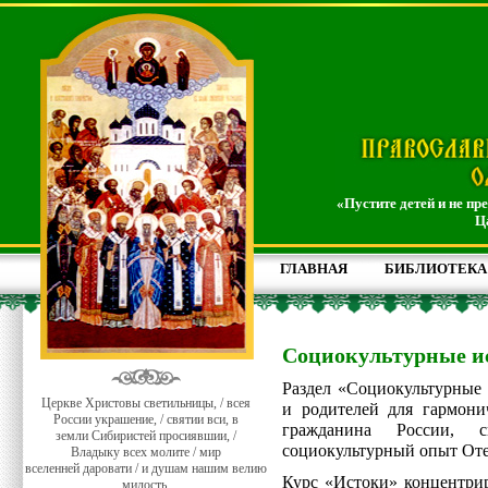
«Пустите детей и не пр
Ц
ГЛАВНАЯ
БИБЛИОТЕКА
Социокультурные и
Раздел «Социокультурные 
Церкве Христовы светильницы, / всея
и родителей для гармони
России украшение, / святии вси, в
гражданина России, с
земли Сибиристей просиявшии, /
социокультурный опыт Оте
Владыку всех молите / мир
вселенней даровати / и душам нашим велию
Курс «Истоки» концентрир
милость.