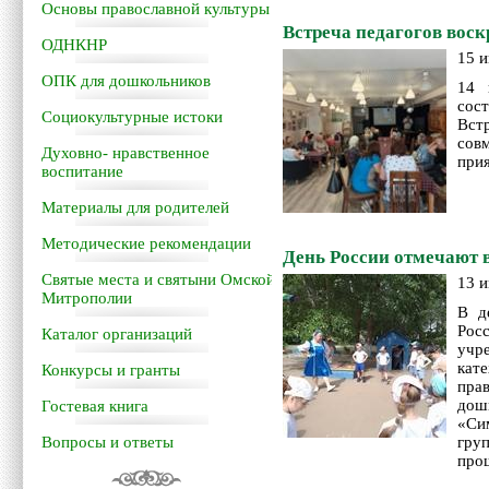
Основы православной культуры
Встреча педагогов вос
ОДНКНР
15 и
ОПК для дошкольников
14 
сос
Социокультурные истоки
Вст
сов
Духовно- нравственное
прия
воспитание
Материалы для родителей
Методические рекомендации
День России отмечают в
Святые места и святыни Омской
13 и
Митрополии
В д
Рос
Каталог организаций
учр
кат
Конкурсы и гранты
пра
дош
Гостевая книга
«Си
Вопросы и ответы
гру
про