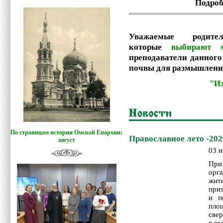
Подро
Уважаемые родител
которые
выбирают 
преподаватели данного
почвы для размышлени
"И
По страницам истории Омской Епархии:
Православное лето -202
август
03 и
При
орг
жит
прих
и п
пло
све