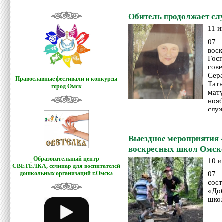
Обитель продолжает сл
11 и
07 
вос
Гос
сов
Се
Православные фестивали и конкурсы
Тат
город Омск
мат
ноя
слу
Выездное мероприятия 
воскресных школ Омск
Образовательный центр
10 и
СВЕТЁЛКА,
семинар для воспитателей
07 
дошкольных организаций г.Омска
со
«До
шко