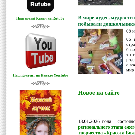
В мире чудес, мудрости
Наш новый Канал на Rutube
побывали дошкольник
08 и
06 
стра
баз
это
родн
с во
мир
Наш Контент на Канале YouTube
Новое на сайте
13.01.2026 года - состоя
регионального этапа еже
творчества «Красота Бож