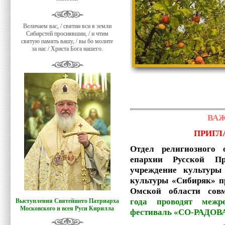
Величаем вас, / святии вси в земли
Сибирстей просиявшии, / и чтим
святую память вашу, / вы бо молите
за нас / Христа Бога нашего.
ВА
ПРИГ
Отдел религиозного 
епархии Русской П
учреждение культуры
культуры «Сибиряк» п
Омской области совм
года проводят межр
Выступления Святейшего Патриарха
Московского и всея Руси Кирилла
фестиваль «СО-РАДО