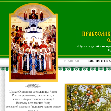
«Пустите детей и не пр
Ц
ГЛАВНАЯ
БИБЛИОТЕКА
Церкве Христовы светильницы, / всея
России украшение, / святии вси, в
земли Сибиристей просиявшии, /
Владыку всех молите / мир
вселенней даровати / и душам нашим велию
милость.