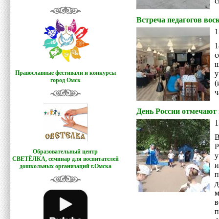
с
Встреча педагогов во
1
1
с
ш
Православные фестивали и конкурсы
город Омск
(
ч
День России отмечают 
1
В
Р
Образовательный центр
у
СВЕТЁЛКА,
семинар для воспитателей
и
дошкольных организаций г.Омска
п
в