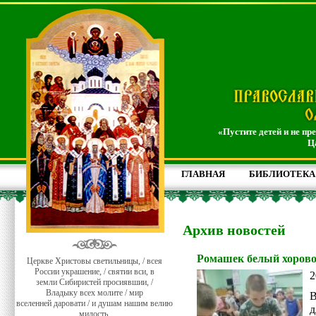
«Пустите детей и не пр
Ц
ГЛАВНАЯ
БИБЛИОТЕКА
Архив новостей
Ромашек белый хоров
Церкве Христовы светильницы, / всея
России украшение, / святии вси, в
2
земли Сибиристей просиявшии, /
Владыку всех молите / мир
В
вселенней даровати / и душам нашим велию
д
милость.