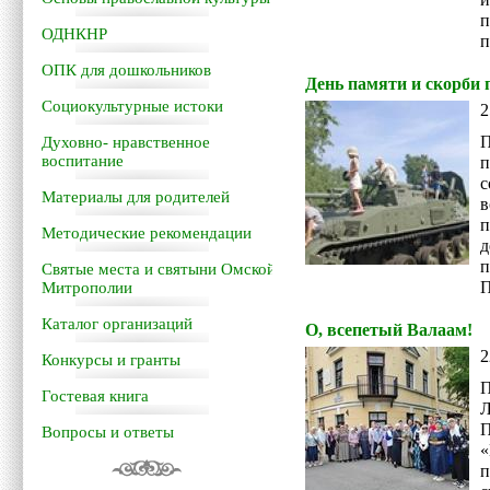
п
ОДНКНР
п
ОПК для дошкольников
День памяти и скорби 
Социокультурные истоки
2
П
Духовно- нравственное
воспитание
п
с
Материалы для родителей
в
п
Методические рекомендации
д
п
Святые места и святыни Омской
П
Митрополии
Каталог организаций
О, всепетый Валаам!
2
Конкурсы и гранты
П
Гостевая книга
П
Вопросы и ответы
п