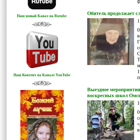
ф
Обитель продолжает с
Наш новый Канал на Rutube
1
0
в
Г
с
Т
м
Наш Контент на Канале YouTube
п
Выездное мероприятия
воскресных школ Омск
1
0
в