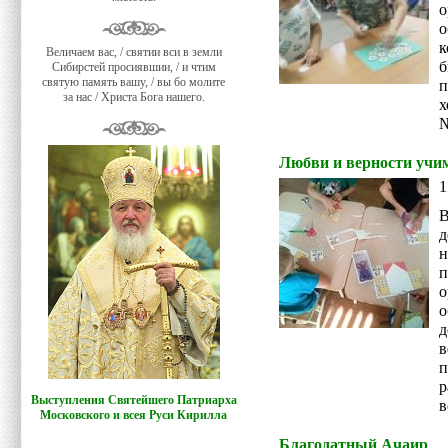
о
к
Величаем вас, / святии вси в земли
б
Сибирстей просиявшии, / и чтим
святую память вашу, / вы бо молите
п
за нас / Христа Бога нашего.
х
№
Любви и верности учим
1
д
н
п
о
о
в
п
Выступления Святейшего Патриарха
в
Московского и всея Руси Кирилла
Благодатный Ачаир