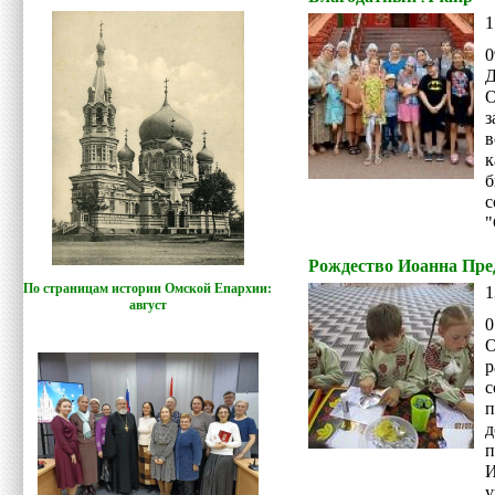
1
0
Д
в
к
б
с
"
Рождество Иоанна Пред
По страницам истории Омской Епархии:
1
август
0
р
у