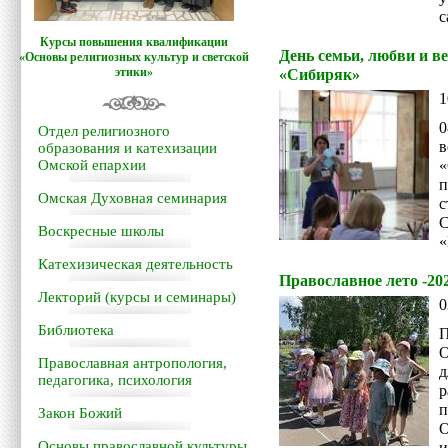
с
Курсы повышения квалификации
День семьи, любви и в
«Основы религиозных культур и светской
этики»
«Сибиряк»
1
0
Отдел религиозного
в
образования и катехизации
Омской епархии
«
Омская Духовная семинария
с
С
Воскресные школы
«
Катехизическая деятельность
Православное лето -20
Лекторий (курсы и семинары)
0
Библиотека
П
О
Православная антропология,
д
педагогика, психология
р
п
Закон Божий
Основы православной культуры