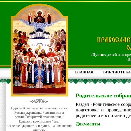
«Пустите детей и не пр
Ц
ГЛАВНАЯ
БИБЛИОТЕКА
Родительское собра
Раздел «Родительское соб
Церкве Христовы светильницы, / всея
подготовке и проведению
России украшение, / святии вси, в
родителей о воспитании де
земли Сибиристей просиявшии, /
Владыку всех молите / мир
Документы
вселенней даровати / и душам нашим велию
милость.