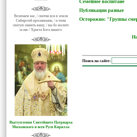
Семейное воспитаие
Публикации разные
Величаем вас, / святии вси в земли
Осторожно: "Группы сме
Сибирстей просиявшии, / и чтим
святую память вашу, / вы бо молите
за нас / Христа Бога нашего.
На
Поиск на сайте:
Выступления Святейшего Патриарха
Московского и всея Руси Кирилла