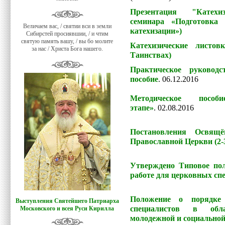
Презентация "Катехи
семинара «Подготовка 
Величаем вас, / святии вси в земли
катехизации»)
Сибирстей просиявшии, / и чтим
святую память вашу, / вы бо молите
Катехизические листо
за нас / Христа Бога нашего.
Таинствах)
Практическое руковод
пособие
. 06.12.2016
Методическое посо
этапе»
.
02.08.2016
Постановления Освящё
Православной Церкви (2-3
Утверждено Типовое по
работе для церковных сп
Положение о порядке 
Выступления Святейшего Патриарха
специалистов в облас
Московского и всея Руси Кирилла
молодежной и социальной