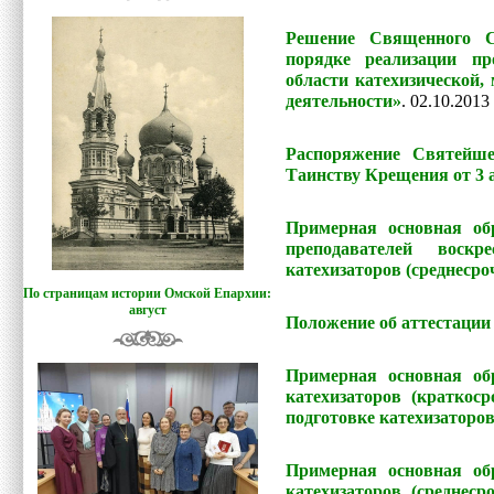
Решение Священного С
порядке реализации пр
области катехизической,
деятельности»
.
02.10.2013
Распоряжение Святейше
Таинству Крещения от 3 а
Примерная основная об
преподавателей вос
катехизаторов (среднеср
По страницам истории Омской Епархии:
август
Положение об аттестации
Примерная основная об
катехизаторов (кратко
подготовке катехизаторов
Примерная основная об
катехизаторов (средне