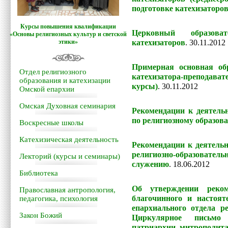
подготовке катехизаторов
Курсы повышения квалификации
Церковный образова
«Основы религиозных культур и светской
этики»
катехизаторов
.
30.11.2012
Примерная основная об
Отдел религиозного
катехизатора-преподав
образования и катехизации
курсы)
.
30.11.2012
Омской епархии
Омская Духовная семинария
Рекомендации к деятель
по религиозному образов
Воскресные школы
Катехизическая деятельность
Рекомендации к деятель
религиозно-образо
Лекторий (курсы и семинары)
служению
.
18.06.2012
Библиотека
Об утверждении реком
Православная антропология,
благочинного и настоя
педагогика, психология
епархиального отдела ре
Закон Божий
Циркулярное письмо
патриархии митрополит