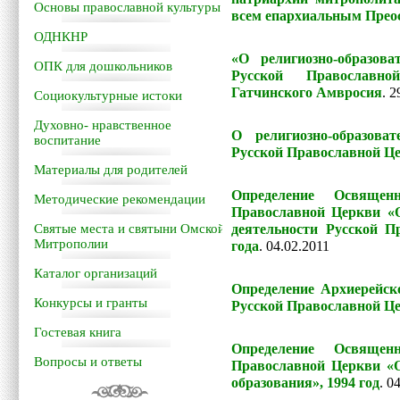
Основы православной культуры
всем епархиальным Пре
ОДНКНР
«О религиозно-образов
ОПК для дошкольников
Русской Православн
Гатчинского Амвросия
.
2
Социокультурные истоки
Духовно- нравственное
О религиозно-образова
воспитание
Русской Православной Ц
Материалы для родителей
Определение Освящен
Методические рекомендации
Православной Церкви «
Святые места и святыни Омской
деятельности Русской П
Митрополии
года
.
04.02.2011
Каталог организаций
Определение Архиерейск
Конкурсы и гранты
Русской Православной Цер
Гостевая книга
Определение Освящен
Вопросы и ответы
Православной Церкви «О
образования», 1994 год
.
04