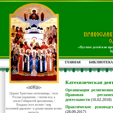
«Пустите детей и не пр
Ц
ГЛАВНАЯ
БИБЛИОТЕКА
Катехизическая дея
Организация религиозног
Церкве Христовы светильницы, / всея
Правовая регламент
России украшение, / святии вси, в
деятельности
(16.02.2018)
земли Сибиристей просиявшии, /
Владыку всех молите / мир
Практическое руководс
вселенней даровати / и душам нашим велию
(28.09.2017)
милость.