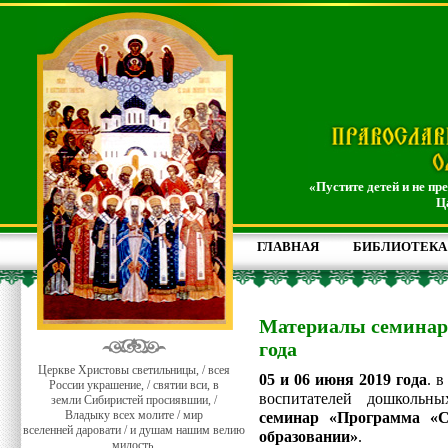
«Пустите детей и не пр
Ц
ГЛАВНАЯ
БИБЛИОТЕКА
Материалы семинара
года
Церкве Христовы светильницы, / всея
05 и 06 июня 2019 года
. 
России украшение, / святии вси, в
воспитателей дошкольн
земли Сибиристей просиявшии, /
Владыку всех молите / мир
семинар «Программа «С
вселенней даровати / и душам нашим велию
образовании»
.
милость.