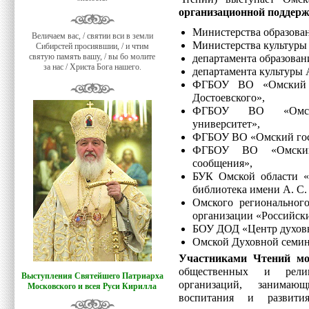
организационной поддер
Министерства образован
Величаем вас, / святии вси в земли
Министерства культуры
Сибирстей просиявшии, / и чтим
святую память вашу, / вы бо молите
департамента образова
за нас / Христа Бога нашего.
департамента культуры
ФГБОУ ВО «Омский г
Достоевского»,
ФГБОУ ВО «Омский
университет»,
ФГБОУ ВО «Омский госу
ФГБОУ ВО «Омский 
сообщения»,
БУК Омской области «О
библиотека имени А. С
Омского региональног
организации «Российск
БОУ ДОД «Центр духовн
Омской Духовной семи
Участниками Чтений мо
общественных и религ
Выступления Святейшего Патриарха
организаций, занимающ
Московского и всея Руси Кирилла
воспитания и развит