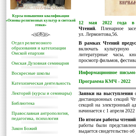
Курсы повышения квалификации
«Основы религиозных культур и светской
12 мая 2022 года в 
этики»
Чтений
.
Пленарное зас
ул. Лермонтова,56.
Отдел религиозного
В рамках Чтений предус
образования и катехизации
включать культурную 
Омской епархии
литературные часы, кн
просмотр фильмов, фестивал
Омская Духовная семинария
Информационное письмо 
Воскресные школы
Программа КМЧ - 2022
Катехизическая деятельность
Лекторий (курсы и семинары)
Заявки на выступления
с
дистанционных секций Чт
Библиотека
секций на электронный а
начинается с 1 апреля 2022 
Православная антропология,
педагогика, психология
По итогам работы чтений
работы были представлен
Закон Божий
выдается свидетельство об