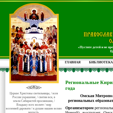
«Пустите детей и не пр
Ц
ГЛАВНАЯ
БИБЛИОТЕКА
Региональные Кири
года
Церкве Христовы светильницы, / всея
Омская Митропол
России украшение, / святии вси, в
региональных образова
земли Сибиристей просиявшии, /
Владыку всех молите / мир
Организатором
региональ
вселенней даровати / и душам нашим велию
милость.
Чтений) выступает Омс