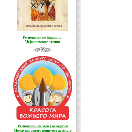
Региональные Кирилло-
Мефодиевские чтения
Региональный этап ежегодного
Международного конкурса детского