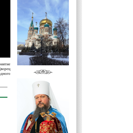
риятие
Дворец
дного