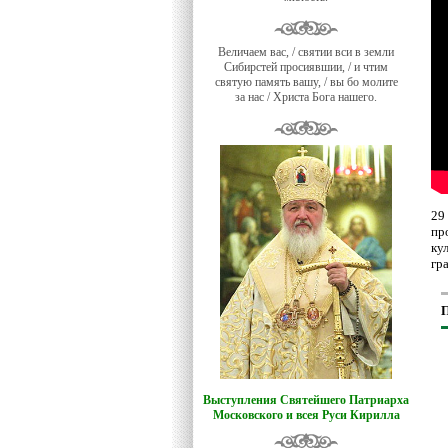
Величаем вас, / святии вси в земли
Сибирстей просиявшии, / и чтим
святую память вашу, / вы бо молите
за нас / Христа Бога нашего.
29
пр
ку
гр
П
Выступления Святейшего Патриарха
Московского и всея Руси Кирилла