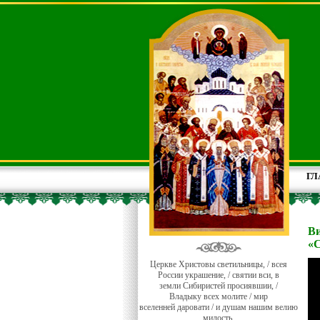
ГЛ
Ви
«С
Церкве Христовы светильницы, / всея
России украшение, / святии вси, в
земли Сибиристей просиявшии, /
Владыку всех молите / мир
вселенней даровати / и душам нашим велию
милость.