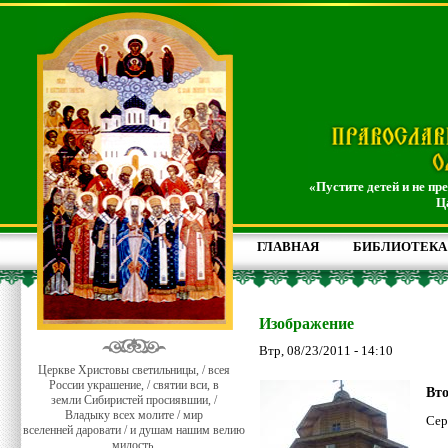
«Пустите детей и не пр
Ц
ГЛАВНАЯ
БИБЛИОТЕКА
Изображение
Втр, 08/23/2011 - 14:10
Церкве Христовы светильницы, / всея
России украшение, / святии вси, в
Вто
земли Сибиристей просиявшии, /
Владыку всех молите / мир
Сер
вселенней даровати / и душам нашим велию
милость.