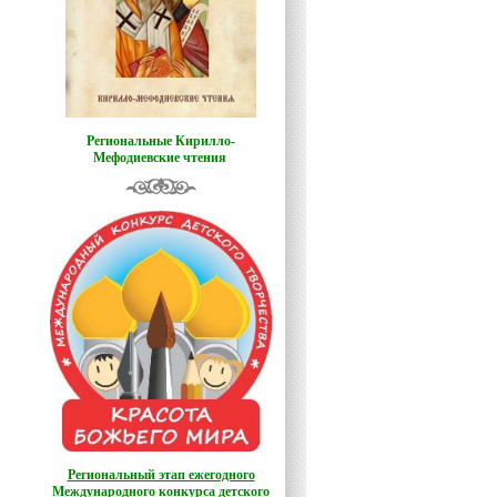
Региональные Кирилло-
Мефодиевские чтения
Региональный этап ежегодного
Международного конкурса детского