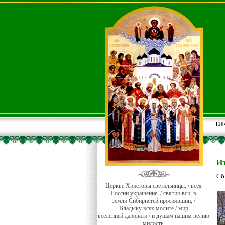
ГЛ
И
Сб
Церкве Христовы светильницы, / всея
России украшение, / святии вси, в
земли Сибиристей просиявшии, /
Владыку всех молите / мир
вселенней даровати / и душам нашим велию
милость.