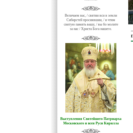
Величаем вас, / святии вси в земли
Сибирстей просиявшии, / и чтим
святую память вашу, / вы бо молите
за нас / Христа Бога нашего.
П
Выступления Святейшего Патриарха
Московского и всея Руси Кирилла