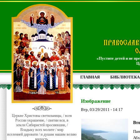
«Пустите детей и не пр
Ц
ГЛАВНАЯ
БИБЛИОТЕКА
Изображение
Втр, 03/29/2011 - 14:17
Церкве Христовы светильницы, / всея
России украшение, / святии вси, в
Вто
земли Сибиристей просиявшии, /
Владыку всех молите / мир
Пан
вселенней даровати / и душам нашим велию
Абх
милость.