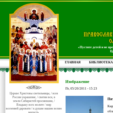
«Пустите детей и не пр
Ц
ГЛАВНАЯ
БИБЛИОТЕКА
Изображение
Пт, 05/20/2011 - 15:23
Церкве Христовы светильницы, / всея
России украшение, / святии вси, в
Пят
земли Сибиристей просиявшии, /
Владыку всех молите / мир
Кир
вселенней даровати / и душам нашим велию
обл
милость.