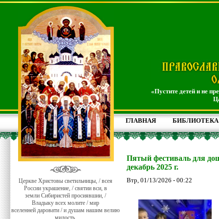
«Пустите детей и не пр
Ц
ГЛАВНАЯ
БИБЛИОТЕКА
Пятый фестиваль для дош
декабрь 2025 г.
Втр, 01/13/2026 - 00:22
Церкве Христовы светильницы, / всея
России украшение, / святии вси, в
земли Сибиристей просиявшии, /
Владыку всех молите / мир
вселенней даровати / и душам нашим велию
милость.