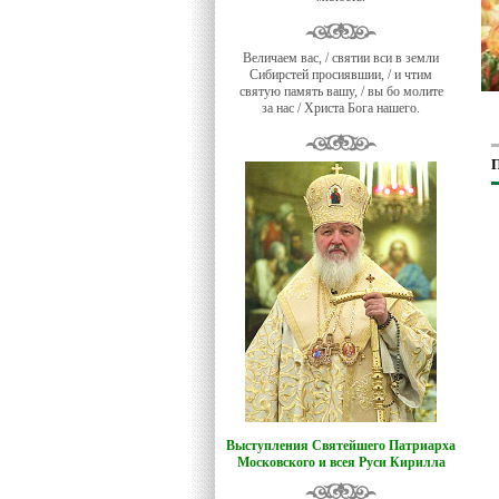
Величаем вас, / святии вси в земли
Сибирстей просиявшии, / и чтим
святую память вашу, / вы бо молите
за нас / Христа Бога нашего.
П
Выступления Святейшего Патриарха
Московского и всея Руси Кирилла