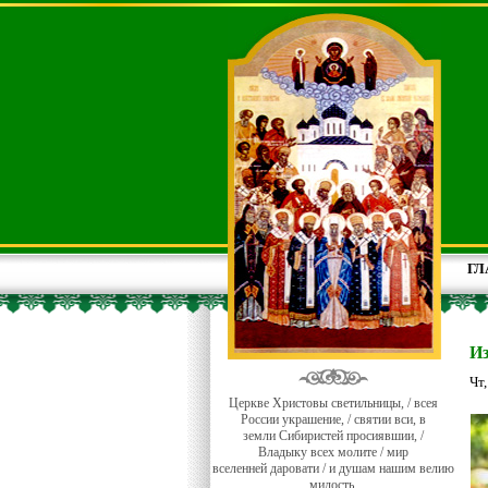
ГЛ
И
Чт
Церкве Христовы светильницы, / всея
России украшение, / святии вси, в
земли Сибиристей просиявшии, /
Владыку всех молите / мир
вселенней даровати / и душам нашим велию
милость.