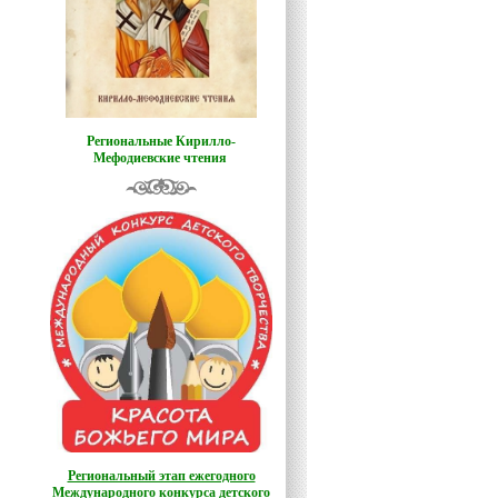
Региональные Кирилло-
Мефодиевские чтения
Региональный этап ежегодного
Международного конкурса детского