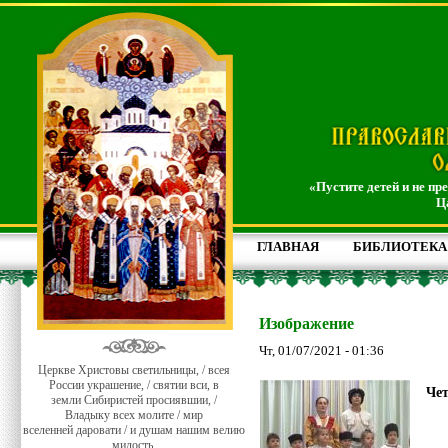
«Пустите детей и не пр
Ц
ГЛАВНАЯ
БИБЛИОТЕКА
Изображение
Чт, 01/07/2021 - 01:36
Церкве Христовы светильницы, / всея
России украшение, / святии вси, в
Чет
земли Сибиристей просиявшии, /
Владыку всех молите / мир
вселенней даровати / и душам нашим велию
милость.