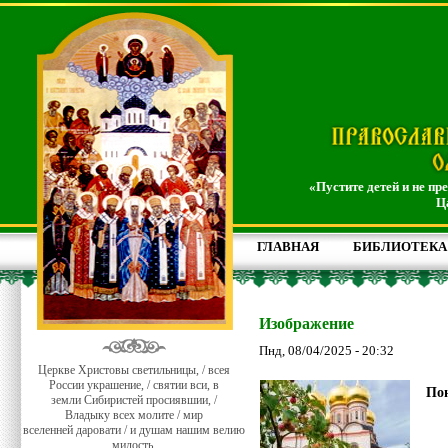
«Пустите детей и не пр
Ц
ГЛАВНАЯ
БИБЛИОТЕКА
Изображение
Пнд, 08/04/2025 - 20:32
Церкве Христовы светильницы, / всея
России украшение, / святии вси, в
Пон
земли Сибиристей просиявшии, /
Владыку всех молите / мир
вселенней даровати / и душам нашим велию
милость.