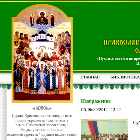
«Пустите детей и не пр
Ц
ГЛАВНАЯ
БИБЛИОТЕКА
Изображение
Сб, 06/30/2012 - 12:22
Церкве Христовы светильницы, / всея
России украшение, / святии вси, в
Суб
земли Сибиристей просиявшии, /
Владыку всех молите / мир
вселенней даровати / и душам нашим велию
милость.