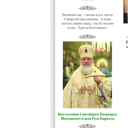
Величаем вас, / святии вси в земли
Сибирстей просиявшии, / и чтим
святую память вашу, / вы бо молите
за нас / Христа Бога нашего.
П
Выступления Святейшего Патриарха
Московского и всея Руси Кирилла