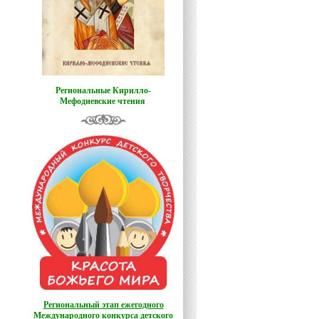
Региональные Кирилло-
Мефодиевские чтения
Региональный этап ежегодного
Международного конкурса детского