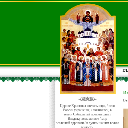
ГЛ
И
Вт
Церкве Христовы светильницы, / всея
России украшение, / святии вси, в
земли Сибиристей просиявшии, /
Владыку всех молите / мир
вселенней даровати / и душам нашим велию
милость.