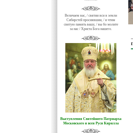
Величаем вас, / святии вси в земли
Сибирстей просиявшии, / и чтим
святую память вашу, / вы бо молите
за нас / Христа Бога нашего.
П
Выступления Святейшего Патриарха
Московского и всея Руси Кирилла