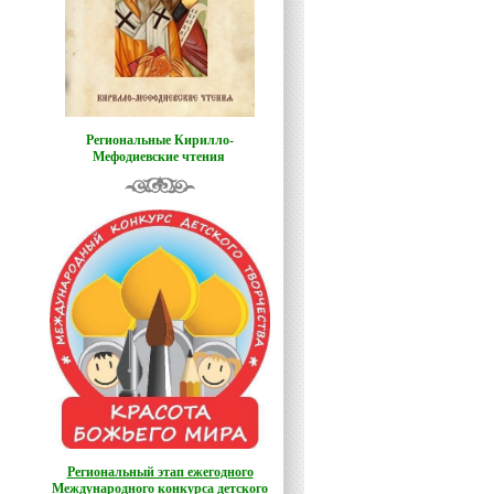
Региональные Кирилло-
Мефодиевские чтения
Региональный этап ежегодного
Международного конкурса детского