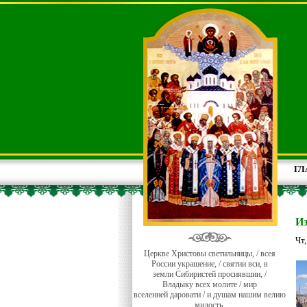
ГЛ
И
Чт
Церкве Христовы светильницы, / всея
России украшение, / святии вси, в
земли Сибиристей просиявшии, /
Владыку всех молите / мир
вселенней даровати / и душам нашим велию
милость.