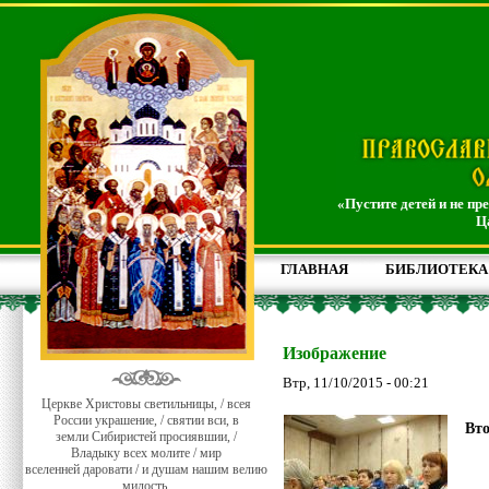
«Пустите детей и не пр
Ц
ГЛАВНАЯ
БИБЛИОТЕКА
Изображение
Втр, 11/10/2015 - 00:21
Церкве Христовы светильницы, / всея
России украшение, / святии вси, в
Вто
земли Сибиристей просиявшии, /
Владыку всех молите / мир
вселенней даровати / и душам нашим велию
милость.