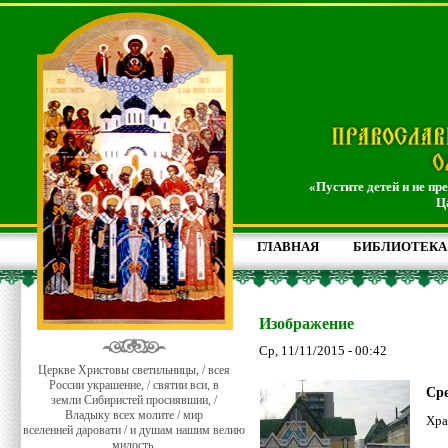
«Пустите детей и не пр
Ц
ГЛАВНАЯ
БИБЛИОТЕКА
Изображение
Ср, 11/11/2015 - 00:42
Церкве Христовы светильницы, / всея
России украшение, / святии вси, в
Сре
земли Сибиристей просиявшии, /
Владыку всех молите / мир
Хра
вселенней даровати / и душам нашим велию
милость.