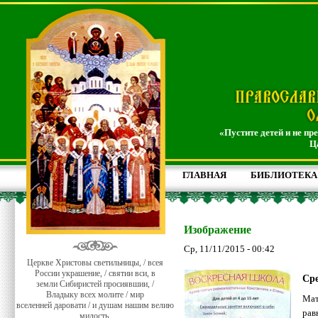
«Пустите детей и не пр
Ц
ГЛАВНАЯ
БИБЛИОТЕКА
Изображение
Ср, 11/11/2015 - 00:42
Церкве Христовы светильницы, / всея
России украшение, / святии вси, в
Сре
земли Сибиристей просиявшии, /
Владыку всех молите / мир
Мат
вселенней даровати / и душам нашим велию
рав
милость.