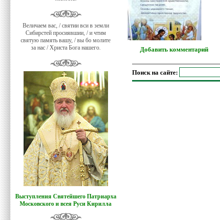
Величаем вас, / святии вси в земли
Сибирстей просиявшии, / и чтим
святую память вашу, / вы бо молите
за нас / Христа Бога нашего.
Добавить комментарий
Поиск на сайте:
Выступления Святейшего Патриарха
Московского и всея Руси Кирилла