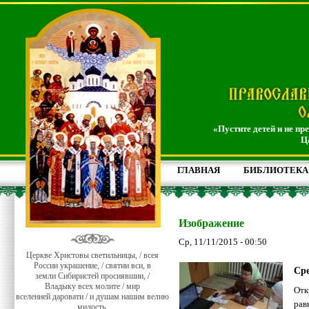
«Пустите детей и не пр
Ц
ГЛАВНАЯ
БИБЛИОТЕКА
Изображение
Ср, 11/11/2015 - 00:50
Церкве Христовы светильницы, / всея
России украшение, / святии вси, в
Сре
земли Сибиристей просиявшии, /
Владыку всех молите / мир
Отк
вселенней даровати / и душам нашим велию
рав
милость.