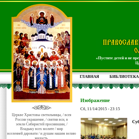
«Пустите детей и не пр
Ц
ГЛАВНАЯ
БИБЛИОТЕКА
Изображение
Сб, 11/14/2015 - 23:15
Церкве Христовы светильницы, / всея
России украшение, / святии вси, в
Суб
земли Сибиристей просиявшии, /
Владыку всех молите / мир
вселенней даровати / и душам нашим велию
милость.