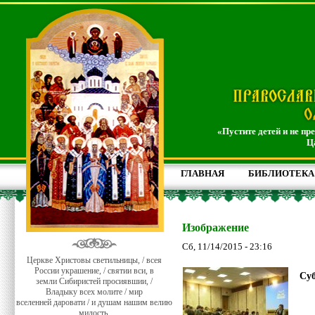
«Пустите детей и не пр
Ц
ГЛАВНАЯ
БИБЛИОТЕКА
Изображение
Сб, 11/14/2015 - 23:16
Церкве Христовы светильницы, / всея
России украшение, / святии вси, в
Суб
земли Сибиристей просиявшии, /
Владыку всех молите / мир
вселенней даровати / и душам нашим велию
милость.