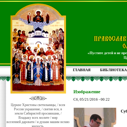
«Пустите детей и не пр
Ц
ГЛАВНАЯ
БИБЛИОТЕКА
Изображение
Сб, 05/21/2016 - 00:22
Церкве Христовы светильницы, / всея
России украшение, / святии вси, в
Суб
земли Сибиристей просиявшии, /
Владыку всех молите / мир
вселенней даровати / и душам нашим велию
милость.