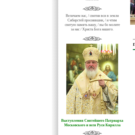
Величаем вас, / святии вси в земли
Сибирстей просиявшии, / и чтим
святую память вашу, / вы бо молите
за нас / Христа Бога нашего.
П
Выступления Святейшего Патриарха
Московского и всея Руси Кирилла