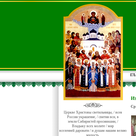
ГЛ
И
Ср
Церкве Христовы светильницы, / всея
России украшение, / святии вси, в
земли Сибиристей просиявшии, /
Владыку всех молите / мир
вселенней даровати / и душам нашим велию
милость.