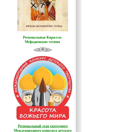
Региональные Кирилло-
Мефодиевские чтения
Региональный этап ежегодного
Международного конкурса детского