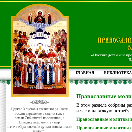
«Пустите детей и не пр
Ц
ГЛАВНАЯ
БИБЛИОТЕКА
Православные мол
В этом разделе собраны р
Церкве Христовы светильницы, / всея
и час и на всякую потребу.
России украшение, / святии вси, в
земли Сибиристей просиявшии, /
Православные молитвы з
Владыку всех молите / мир
вселенней даровати / и душам нашим велию
Православные молитвы о
милость.