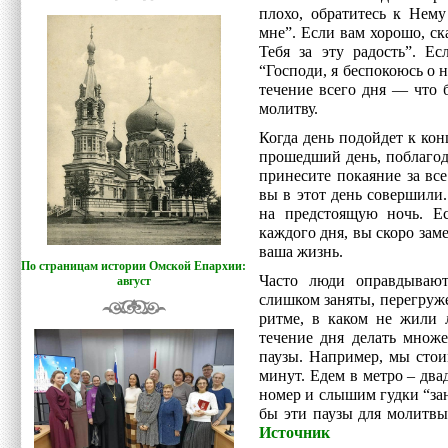
плохо, обратитесь к Нему
мне”. Если вам хорошо, ск
Тебя за эту радость”. Ес
“Господи, я беспокоюсь о н
течение всего дня — что 
молитву.
Когда день подойдет к кон
прошедший день, поблагода
принесите покаяние за вс
вы в этот день совершили
на предстоящую ночь. Ес
каждого дня, вы скоро заме
ваша жизнь.
По страницам истории Омской Епархии:
Часто люди оправдывают
август
слишком заняты, перегруже
ритме, в каком не жили 
течение дня делать множе
паузы. Например, мы стои
минут. Едем в метро – дв
номер и слышим гудки “зан
бы эти паузы для молитвы
Источник