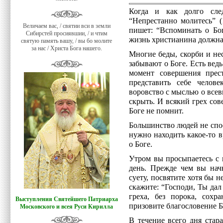
Когда и как долго сле
“Непрестанно молитесь” (
Величаем вас, / святии вси в земли
пишет: “Вспоминать о Бо
Сибирстей просиявшии, / и чтим
жизнь христианина должна
святую память вашу, / вы бо молите
за нас / Христа Бога нашего.
Многие беды, скорби и не
забывают о Боге. Есть вед
момент совершения прес
представить себе челов
воровство с мыслью о всев
скрыть. И всякий грех сов
Боге не помнит.
Большинство людей не спос
нужно находить какое-то в
о Боге.
Утром вы просыпаетесь с 
день. Прежде чем вы нач
суету, посвятите хотя бы н
скажите: “Господи, Ты дал
греха, без порока, сохр
Выступления Святейшего Патриарха
призовите благословение 
Московского и всея Руси Кирилла
В течение всего дня стар