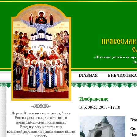
«Пустите детей и не пр
Ц
ГЛАВНАЯ
БИБЛИОТЕКА
Изображение
Втр, 08/23/2011 - 12:18
Церкве Христовы светильницы, / всея
России украшение, / святии вси, в
Вто
земли Сибиристей просиявшии, /
Владыку всех молите / мир
Свя
вселенней даровати / и душам нашим велию
Нов
милость.