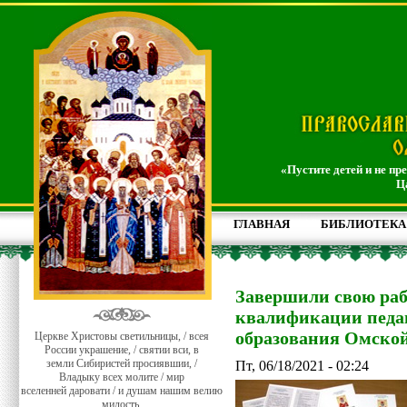
«Пустите детей и не пр
Ц
ГЛАВНАЯ
БИБЛИОТЕКА
Завершили свою ра
квалификации педаг
образования Омско
Церкве Христовы светильницы, / всея
России украшение, / святии вси, в
земли Сибиристей просиявшии, /
Пт, 06/18/2021 - 02:24
Владыку всех молите / мир
вселенней даровати / и душам нашим велию
милость.