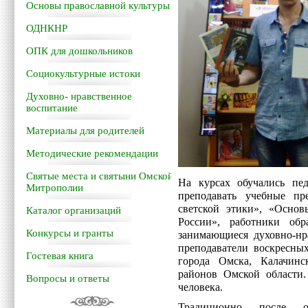
Основы православной культуры
ОДНКНР
ОПК для дошкольников
Социокультурные истоки
Духовно- нравственное
воспитание
Материалы для родителей
Методические рекомендации
Святые места и святыни Омской
На курсах обучались п
Митрополии
преподавать учебные п
светской этики», «Основ
Каталог организаций
России», работники обр
Конкурсы и гранты
занимающиеся духовно-нр
преподаватели воскресны
Гостевая книга
города Омска, Калачинс
районов Омской области.
Вопросы и ответы
человека.
Традиционно после о