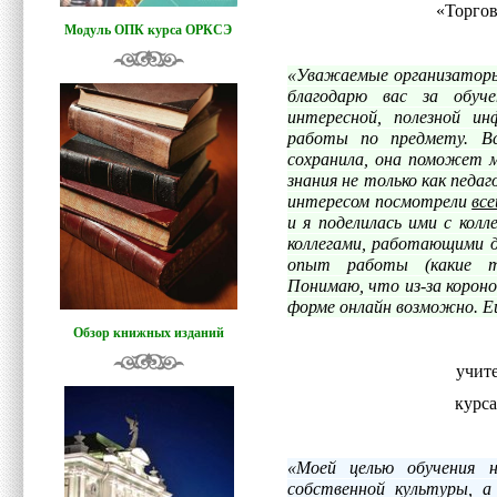
«Торгов
Модуль ОПК курса ОРКСЭ
«Уважаемые организаторы 
благодарю вас за обуч
интересной, полезной и
работы по предмету. Вс
сохранила, она поможет м
знания не только как педаг
интересом посмотрели
все
и я поделилась ими с кол
коллегами, работающими д
опыт работы (какие тр
Понимаю, что из-за корон
форме онлайн возможно. Ещ
Обзор книжных изданий
учитель 
курс
«Моей целью обучения 
собственной культуры, а