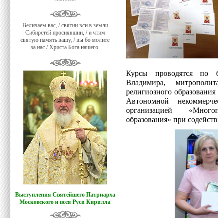
Величаем вас, / святии вси в земли
Сибирстей просиявшии, / и чтим
святую память вашу, / вы бо молите
за нас / Христа Бога нашего.
Курсы проводятся по б
Владимира, митрополи
религиозного образования
Автономной некоммерче
организацией «Много
образования» при содейст
Выступления Святейшего Патриарха
Московского и всея Руси Кирилла