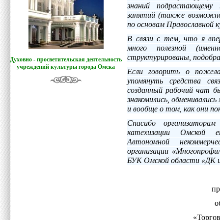
знаний подрастающему 
занятий (также возможно
по основам Православной к
В связи с тем, что я впе
много полезной (имен
структурированы, подобра
Духовно - просветительская деятельность
учреждений культуры города Омска
Если говорить о пожела
упомянуть средства свя
созданный рабочий чат б
знакомились, обменивались
и вообще о том, как они п
Спасибо организаторам
катехизации Омской е
Автономной некоммерче
организации «Многопрофил
БУК Омской области «ДК 
пр
о
«Торгов