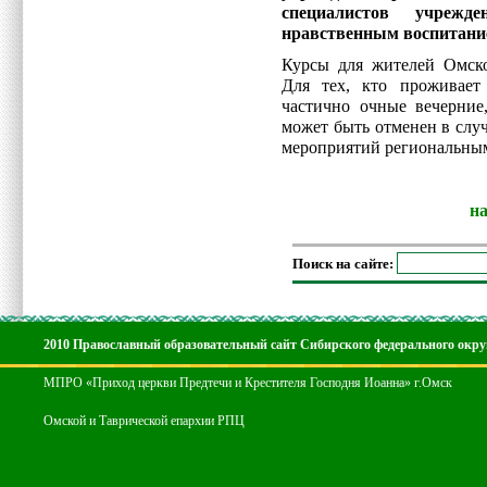
специалистов учрежде
нравственным воспитани
Курсы для жителей Омско
Для тех, кто проживает
частично очные вечерние
может быть отменен в слу
мероприятий региональным
н
Поиск на сайте:
2010 Православный образовательный сайт Сибирского федерального окру
МПРО «Приход церкви Предтечи и Крестителя Господня Иоанна» г.Омск
Омской и Таврической епархии РПЦ