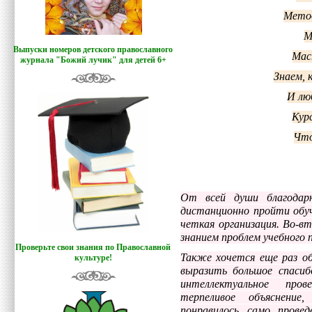
Метод
М
Выпуски номеров детского православного
Мас
журнала "Божий лучик
"
для детей 6+
Знаем, 
И лю
Кур
Что
От всей души благодар
дистанционно пройти обуч
четкая организация. Во-в
знанием проблем учебного 
Проверьте свои знания по Православной
Также хочется еще раз о
культуре!
выразить большое спасибо
интеллектуальное пров
терпеливое объяснение
понравилось само прове