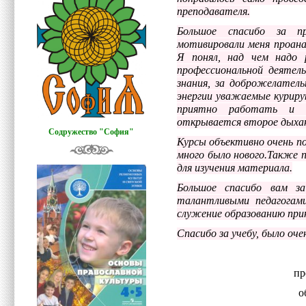
преподавателя.
Большое спасибо за пр
мотивировали меня проан
Я понял, над чем надо 
профессиональной деятел
знания, за доброжелатель
энергии уважаемые куриру
приятно работать и с
открывается второе дыхан
Содружество "София"
Курсы объективно очень п
много было нового.Также 
для изучения материала.
Большое спасибо вам 
талантливыми педагогам
служение образованию пр
Спасибо за учебу, было оче
пр
о