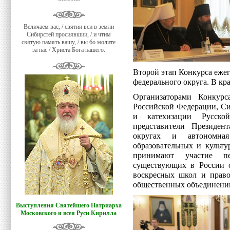
Величаем вас, / святии вси в земли
Сибирстей просиявшии, / и чтим
святую память вашу, / вы бо молите
за нас / Христа Бога нашего.
Второй этап Конкурса еже
федерального округа. В кр
Организаторами Конкур
Российской Федерации, Си
и катехизации Русско
представители Президен
округах и автономная
образовательных и культ
принимают участие п
существующих в России о
воскресных школ и право
общественных объединени
Выступления Святейшего Патриарха
Московского и всея Руси Кирилла