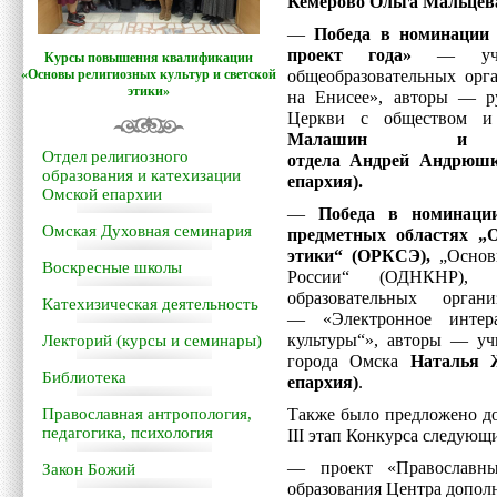
Кемерово Ольга Мальцев
—
Победа в номинации 
проект года»
— уче
Курсы повышения квалификации
«Основы религиозных культур и светской
общеобразовательных орг
этики»
на Енисее», авторы — р
Церкви с обществом 
Малашин и со
Отдел религиозного
отдела Андрей Андрюшк
образования и катехизации
епархия).
Омской епархии
—
Победа в номинаци
Омская Духовная семинария
предметных областях „
этики“ (ОРКСЭ),
„Основы
Воскресные школы
России“ (ОДНКНР), 
образовательных орга
Катехизическая деятельность
— «Электронное интера
культуры“», авторы — уч
Лекторий (курсы и семинары)
города Омска
Наталья 
Библиотека
епархия)
.
Православная антропология,
Также было предложено д
педагогика, психология
III этап Конкурса следующ
— проект «Православны
Закон Божий
образования Центра допол