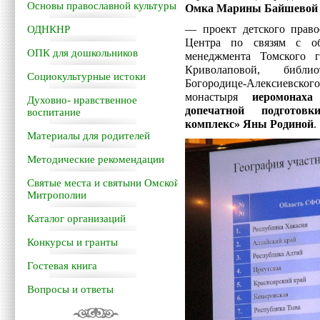
Основы православной культуры
Омка Марины Байшевой 
— проект детского право
ОДНКНР
Центра по связям с об
ОПК для дошкольников
менеджмента Томского г
Криволаповой, библио
Социокультурные истоки
Богородице-Алексиевского
монастыря
иеромона
Духовно- нравственное
допечатной подгото
воспитание
комплекс» Яны Родиной
.
Материалы для родителей
Методические рекомендации
Святые места и святыни Омской
Митрополии
Каталог организаций
Конкурсы и гранты
Гостевая книга
Вопросы и ответы