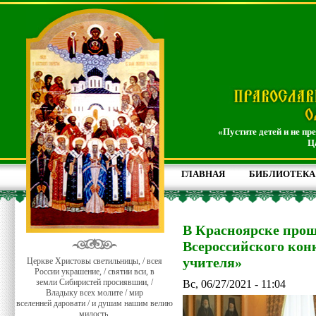
«Пустите детей и не пр
Ц
ГЛАВНАЯ
БИБЛИОТЕКА
В Красноярске прош
Всероссийского кон
учителя»
Церкве Христовы светильницы, / всея
России украшение, / святии вси, в
земли Сибиристей просиявшии, /
Вс, 06/27/2021 - 11:04
Владыку всех молите / мир
вселенней даровати / и душам нашим велию
милость.