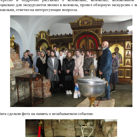
ециально для экскурсантов звонил в колокола, провел обзорную экскурсию с 
локольни, ответил на интересующие вопросы.
бята сделали фото на память о незабываемом событии.