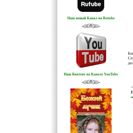
Наш новый Канал на Rutube
Бл
Се
да
Наш Контент на Канале YouTube
П