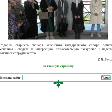
агодарим старшего звонаря Успенского кафедрального собора Конста
меновича Лебедева за интересную, познавательную экскурсию и надее
льнейшее сотрудничество.
Т. И. Бел
на главную страницу
оиск на сайте: