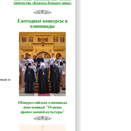
творчества «Красота Божьего мира»
Ежегодные конкурсы и
олимпиады
нным и
Общероссийская олимпиада
школьников "Основы
православной культуры"