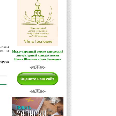
нтина
мся на
Международный детско-юношеский
литературный конкурс имени
Ивана Шмелева «Лето Господне»
озерова