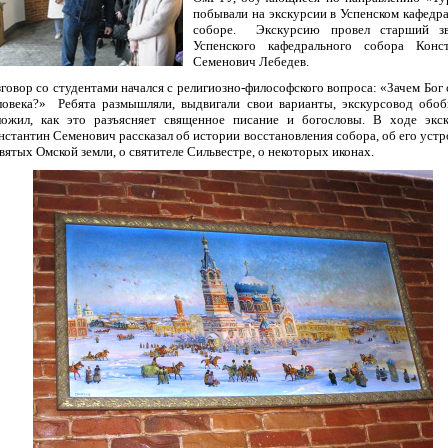
побывали на экскурсии в Успенском кафедр
соборе. Экскурсию провел старший зв
Успенского кафедрального собора Конс
Семенович Лебедев.
зговор со студентами начался с религиозно-философского вопроса: «Зачем Бог 
ловека?» Ребята размышляли, выдвигали свои варианты, экскурсовод обо
ложил, как это разъясняет священное писание и богословы. В ходе экс
нстантин Семенович рассказал об истории восстановления собора, об его устр
святых Омской земли, о святителе Сильвестре, о некоторых иконах.