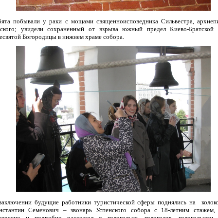
бята побывали у раки с мощами священноисповедника Сильвестра, архиеп
ского; увидели сохраненный от взрыва южный предел Киево-Братской
есвятой Богородицы в нижнем храме собора.
заключении будущие работники туристической сферы поднялись на колок
нстантин Семенович – звонарь Успенского собора с 18-летним стажем,
тересно и подробно рассказал о колокольне, колоколах, колокольном 