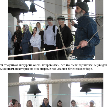
ем студентам экскурсия очень понравилась, ребята были вдохновлены увиде
лышанным, некоторые из них впервые побывали в Успенском соборе.