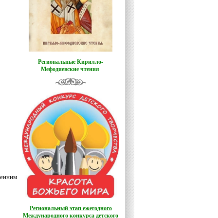
Региональные Кирилло-
Мефодиевские чтения
ренним
Региональный этап ежегодного
Международного конкурса детского