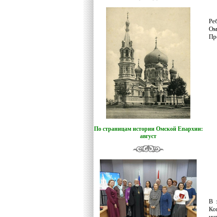
Ре
Ом
Пр
По страницам истории Омской Епархии:
август
В 
Ко
ин