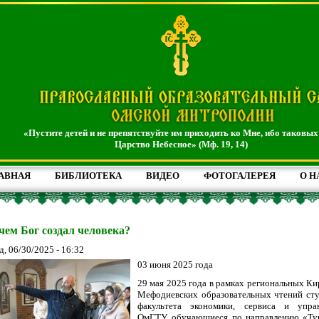
«Пустите детей и не препятствуйте им приходить ко Мне, ибо таковых
Царство Небесное» (Мф. 19, 14)
АВНАЯ
БИБЛИОТЕКА
ВИДЕО
ФОТОГАЛЕРЕЯ
О Н
чем Бог создал человека?
д, 06/30/2025 - 16:32
03 июня 2025 года
29 мая 2025 года в рамках региональных Ки
Мефодиевских образовательных чтений ст
факультета экономики, сервиса и упра
ОмГТУ, обучающиеся по направлению «Ту