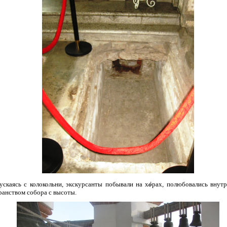
ускаясь с колокольни, экскурсанты побывали на х
ỏ
рах, полюбовались внут
ранством собора с высоты.