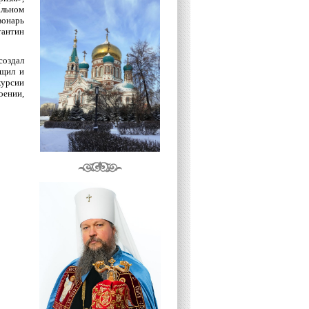
альном
онарь
тантин
создал
бщил и
курсии
оении,