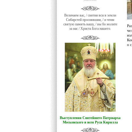
Величаем вас, / святии вси в земли
Сибирстей просиявшии, / и чтим
святую память вашу, / вы бо молите
Ра
за нас / Христа Бога нашего.
че
из
Ко
о 
Выступления Святейшего Патриарха
Московского и всея Руси Кирилла