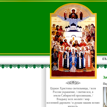
ГЛ
За
Пн
Церкве Христовы светильницы, / всея
России украшение, / святии вси, в
земли Сибиристей просиявшии, /
Владыку всех молите / мир
вселенней даровати / и душам нашим велию
милость.