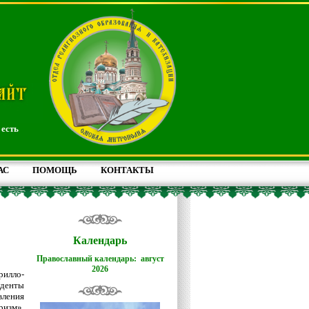
 есть
АС
ПОМОЩЬ
КОНТАКТЫ
Календарь
Православный календарь: август
2026
рилло-
уденты
вления
ризм»,