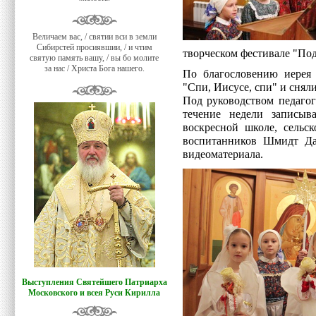
Величаем вас, / святии вси в земли
Сибирстей просиявшии, / и чтим
творческом фестивале "Под
святую память вашу, / вы бо молите
за нас / Христа Бога нашего.
По благословению иерея 
"Спи, Иисусе, спи" и снял
Под руководством педаго
течение недели записыв
воскресной школе, сельс
воспитанников Шмидт Да
видеоматериала.
Выступления Святейшего Патриарха
Московского и всея Руси Кирилла