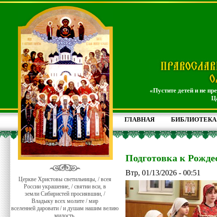
«Пустите детей и не пр
Ц
ГЛАВНАЯ
БИБЛИОТЕКА
Подготовка к Рожде
Втр, 01/13/2026 - 00:51
Церкве Христовы светильницы, / всея
России украшение, / святии вси, в
земли Сибиристей просиявшии, /
Владыку всех молите / мир
вселенней даровати / и душам нашим велию
милость.