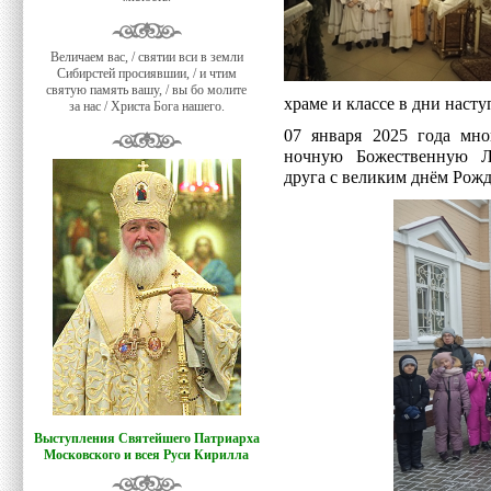
Величаем вас, / святии вси в земли
Сибирстей просиявшии, / и чтим
святую память вашу, / вы бо молите
храме и классе в дни наст
за нас / Христа Бога нашего.
07 января 2025 года мно
ночную Божественную Ли
друга с великим днём Рожд
Выступления Святейшего Патриарха
Московского и всея Руси Кирилла