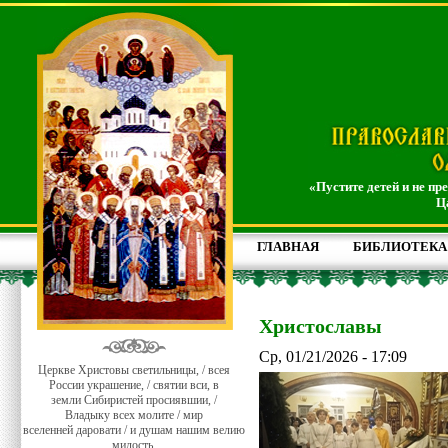
«Пустите детей и не пр
Ц
ГЛАВНАЯ
БИБЛИОТЕКА
Христославы
Ср, 01/21/2026 - 17:09
Церкве Христовы светильницы, / всея
России украшение, / святии вси, в
земли Сибиристей просиявшии, /
Владыку всех молите / мир
вселенней даровати / и душам нашим велию
милость.