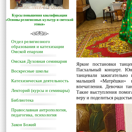
Курсы повышения квалификации
«Основы религиозных культур и светской
этики»
Отдел религиозного
образования и катехизации
Омской епархии
Омская Духовная семинария
Яркие постановки танц
Пасхальный концерт. Ю
Воскресные школы
танцевали зажигательно
Катехизическая деятельность
малышей «Матрёшки» в
впечатления. Девочки та
Лекторий (курсы и семинары)
Такие выступления помога
веру и поделиться радость
Библиотека
Православная антропология,
педагогика, психология
Закон Божий