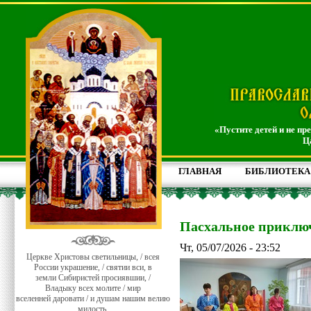
«Пустите детей и не пр
Ц
ГЛАВНАЯ
БИБЛИОТЕКА
Пасхальное приклю
Чт, 05/07/2026 - 23:52
Церкве Христовы светильницы, / всея
России украшение, / святии вси, в
земли Сибиристей просиявшии, /
Владыку всех молите / мир
вселенней даровати / и душам нашим велию
милость.