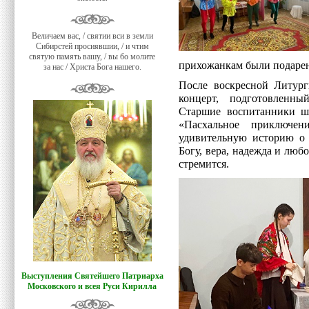
Величаем вас, / святии вси в земли
Сибирстей просиявшии, / и чтим
святую память вашу, / вы бо молите
прихожанкам были подарен
за нас / Христа Бога нашего.
После воскресной Литург
концерт, подготовленн
Старшие воспитанники шк
«Пасхальное приключен
удивительную историю о 
Богу, вера, надежда и любо
стремится.
Выступления Святейшего Патриарха
Московского и всея Руси Кирилла