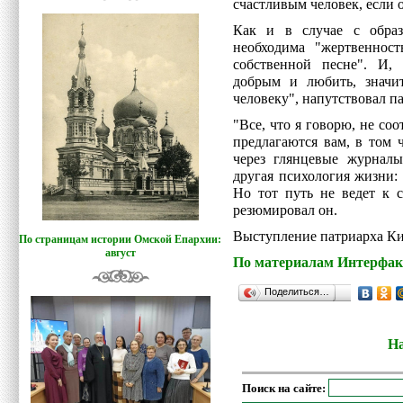
счастливым человек, если о
Как и в случае с образ
необходима "жертвенност
собственной песне". И, 
добрым и любить, значит
человеку", напутствовал п
"Все, что я говорю, не соо
предлагаются вам, в том 
через глянцевые журналы
другая психология жизни:
Но тот путь не ведет к 
резюмировал он.
Выступление патриарха Ки
По страницам истории Омской Епархии:
август
По материалам Интерфак
Поделиться…
На
Поиск на сайте: