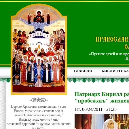
«Пустите детей и не пр
Ц
ГЛАВНАЯ
БИБЛИОТЕКА
Патриарх Кирилл р
"пробежать" жизне
Церкве Христовы светильницы, / всея
Пт, 06/24/2011 - 21:25
России украшение, / святии вси, в
земли Сибиристей просиявшии, /
Владыку всех молите / мир
вселенней даровати / и душам нашим велию
милость.