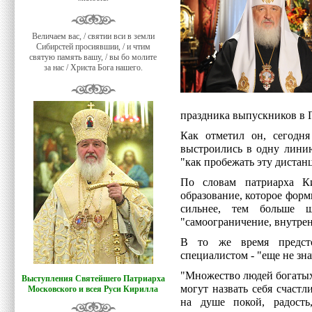
Величаем вас, / святии вси в земли
Сибирстей просиявшии, / и чтим
святую память вашу, / вы бо молите
за нас / Христа Бога нашего.
праздника выпускников в 
Как отметил он, сегодн
выстроились в одну линию
"как пробежать эту дистан
По словам патриарха К
образование, которое форми
сильнее, тем больше 
"самоограничение, внутре
В то же время предсто
специалистом - "еще не зн
"Множество людей богатых
Выступления Святейшего Патриарха
могут назвать себя счастл
Московского и всея Руси Кирилла
на душе покой, радост