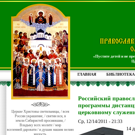
«Пустите детей и не пр
Ц
ГЛАВНАЯ
БИБЛИОТЕКА
Российский правос
программы дистанци
церковному служен
Церкве Христовы светильницы, / всея
России украшение, / святии вси, в
земли Сибиристей просиявшии, /
Ср, 12/14/2011 - 21:33
Владыку всех молите / мир
14 д
вселенней даровати / и душам нашим велию
милость.