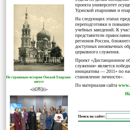
проекта университет осуще
Удэнской епархиями и епа
На следующих этапах пред
переподготовки и повыше
учебных заведений. К учас
представители православн
регионов России, ближнего
доступных иноязычных обр
церковного служения.
Проект «Дистанционное об
служения» является победи
инициатива — 2011» по на
становление личности».
По страницам истории Омской Епархии:
август
По материалам сайта
www.s
На
Поиск на сайте: