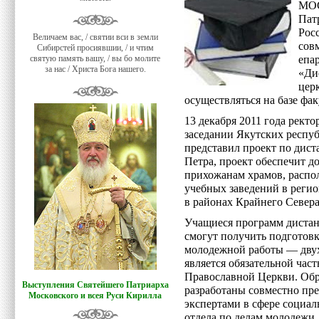
МО
Пат
Ро
Величаем вас, / святии вси в земли
сов
Сибирстей просиявшии, / и чтим
святую память вашу, / вы бо молите
епа
за нас / Христа Бога нашего.
«Ди
цер
осуществляться на базе фа
13 декабря 2011 года рект
заседании Якутских респу
представил проект по дис
Петра, проект обеспечит д
прихожанам храмов, распо
учебных заведений в регио
в районах Крайнего Севера
Учащиеся программ дистан
смогут получить подготовк
молодежной работы — двух
является обязательной час
Православной Церкви. Обр
Выступления Святейшего Патриарха
разработаны совместно пр
Московского и всея Руси Кирилла
экспертами в сфере социа
отдела по делам молодежи.