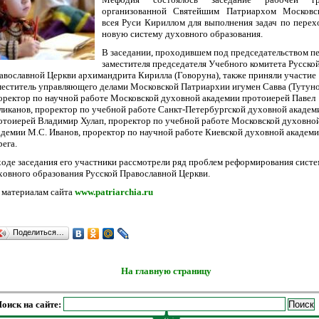
организованной Святейшим Патриархом Московс
всея Руси Кириллом для выполнения задач по перех
новую систему духовного образования.
В заседании, проходившем под председательством п
заместителя председателя Учебного комитета Русско
авославной Церкви архимандрита Кирилла (Говоруна), также приняли участие
меститель управляющего делами Московской Патриархии игумен Савва (Тутуно
оректор по научной работе Московской духовной академии протоиерей Павел
ликанов, проректор по учебной работе Санкт-Петербургской духовной академ
отоиерей Владимир Хулап, проректор по учебной работе Московской духовно
адемии М.С. Иванов, проректор по научной работе Киевской духовной академи
рега.
ходе заседания его участники рассмотрели ряд проблем реформирования сист
ховного образования Русской Православной Церкви.
 материалам сайта
www.patriarchia.ru
Поделиться…
На главную страницу
оиск на сайте: