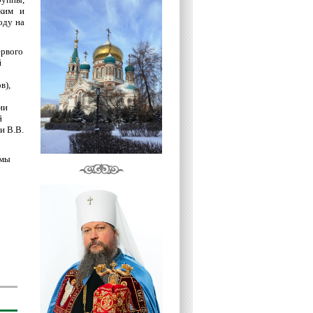
ким и
оду на
ервого
й
в),
ии
й
и В.В.
емы