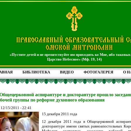
«Пустите детей и не препятствуйте им приходить ко Мне, ибо таковых
Царство Небесное» (Мф. 19, 14)
АВНАЯ
БИБЛИОТЕКА
ВИДЕО
ФОТОГАЛЕРЕЯ
О Н
Общецерковной аспирантуре и докторантуре прошло заседан
бочей группы по реформе духовного образования
, 12/15/2011 - 22:41
15 декабря 2011 года
12 декабря 2011 года в Общецерковной аспиран
докторантуре имени святых равноапостольных Кир
Мефодия состоялось заседание рабочей гр