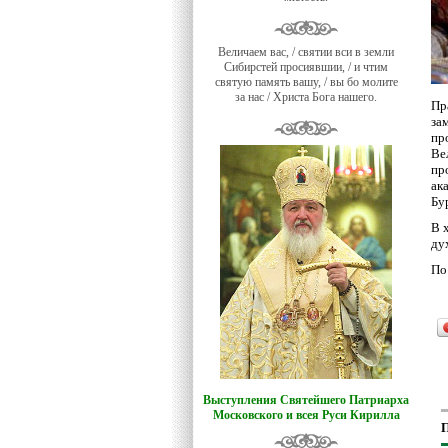
Величаем вас, / святии вси в земли
Сибирстей просиявшии, / и чтим
святую память вашу, / вы бо молите
за нас / Христа Бога нашего.
Пр
за
пр
Ве
пр
ак
Бу
В 
ду
По
Выступления Святейшего Патриарха
Московского и всея Руси Кирилла
П