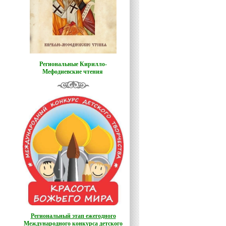
Региональные Кирилло-
Мефодиевские чтения
Региональный этап ежегодного
Международного конкурса детского