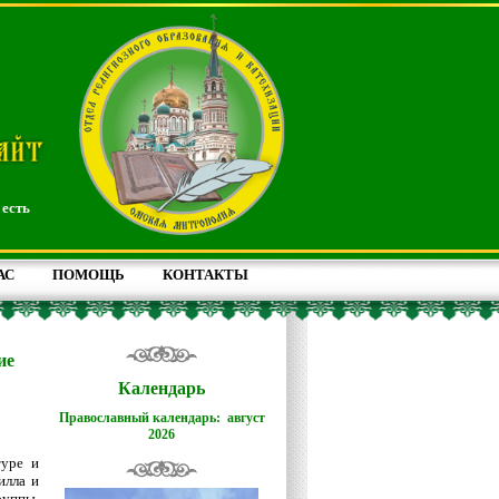
 есть
АС
ПОМОЩЬ
КОНТАКТЫ
ие
Календарь
Православный календарь: август
2026
туре и
илла и
уппы,