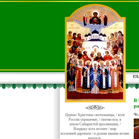
ГЛ
В 
ра
Чт
Церкве Христовы светильницы, / всея
России украшение, / святии вси, в
земли Сибиристей просиявшии, /
Владыку всех молите / мир
вселенней даровати / и душам нашим велию
милость.