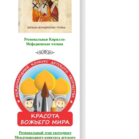
Региональные Кирилло-
Мефодиевские чтения
Региональный этап ежегодного
Международного конкурса детского