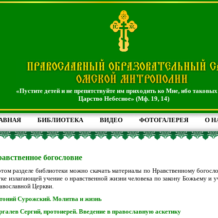
«Пустите детей и не препятствуйте им приходить ко Мне, ибо таковых
Царство Небесное» (Мф. 19, 14)
АВНАЯ
БИБЛИОТЕКА
ВИДЕО
ФОТОГАЛЕРЕЯ
О Н
авственное богословие
этом разделе библиотеки можно скачать материалы по Нравственному богосл
уке излагающей учение о нравственной жизни человека по закону Божьему и 
авославной Церкви.
тоний Сурожский. Молитва и жизнь
ргалев Сергий, протоиерей. Введение в православную аскетику