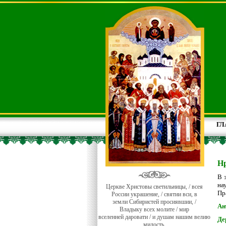
ГЛ
Нр
В 
на
Церкве Христовы светильницы, / всея
Пр
России украшение, / святии вси, в
земли Сибиристей просиявшии, /
Ан
Владыку всех молите / мир
вселенней даровати / и душам нашим велию
Де
милость.