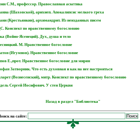
рин С.М., профессор. Православная аскетика
анна (Шаховской), арихиеп. Апокалипсис мелкого греха
анн (Крестьянкин), архимандрит. Из неизданных писем
С. Конспект по нравственному богословию
ка (Войно-Ясенеций). Дух, душа и тело
есницкий. М. Нравственное богословие
атон (Игумнов). Нравственное богословие
пов Е.,прот. Нравственное богословие для мирян
офан Затворник. Что есть духовная и как на нее настроиться
ларет (Вознесенский), митр. Конспект по нравственному богословию
дель Сергей Иосифович. У стен Церкви
Назад в раздел "Библиотека"
оиск на сайте: