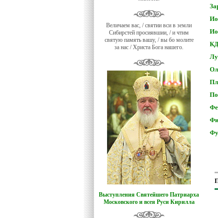
За
Ио
Величаем вас, / святии вси в земли
Ио
Сибирстей просиявшии, / и чтим
святую память вашу, / вы бо молите
КД
за нас / Христа Бога нашего.
Лу
Ол
Пл
По
Фе
Фи
Фу
П
Выступления Святейшего Патриарха
Московского и всея Руси Кирилла