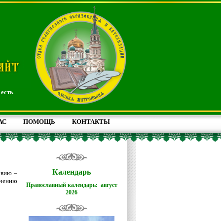
 есть
АС
ПОМОЩЬ
КОНТАКТЫ
Календарь
овию –
учению
Православный календарь: август
2026