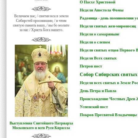
О Пасхе Христовой
Неделя Апостола Фомы
Величаем вас, / святии вси в земли
Радоница - день поминовения 
Сибирстей просиявшии, / и чтим
святую память вашу, / вы бо молите
Неделя святых жен-мироносиц
за нас / Христа Бога нашего.
Неделя о самаряныне
Неделя о слепом
Неделя святых отцов Первого 
Неделя Всех святых
Петров пост
Собор Сибирских святых
Неделя всех святых в Земле Р
День Петра и Павла
Происхождение Честных Древ 
Успенский пост
Покров Пресвятой Владычицы 
Выступления Святейшего Патриарха
Московского и всея Руси Кирилла