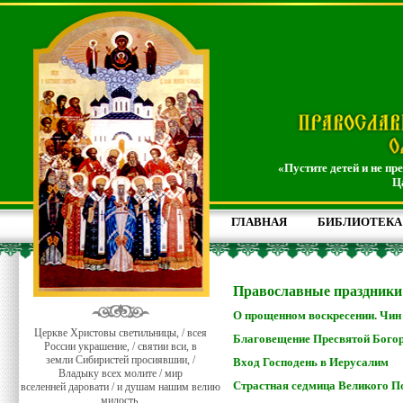
«Пустите детей и не пр
Ц
ГЛАВНАЯ
БИБЛИОТЕКА
Православные праздники
О прощенном воскресении. Чин
Церкве Христовы светильницы, / всея
Благовещение Пресвятой Бого
России украшение, / святии вси, в
земли Сибиристей просиявшии, /
Вход Господень в Иерусалим
Владыку всех молите / мир
Страстная седмица Великого П
вселенней даровати / и душам нашим велию
милость.