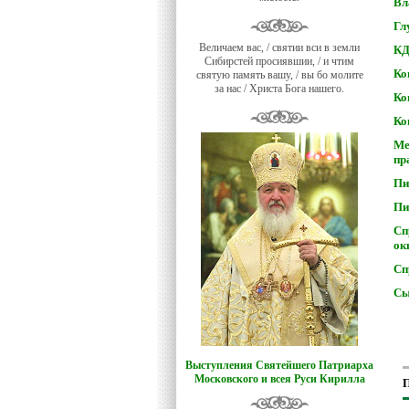
Вл
Гл
Величаем вас, / святии вси в земли
КД
Сибирстей просиявшии, / и чтим
Ко
святую память вашу, / вы бо молите
за нас / Христа Бога нашего.
Ко
Ко
Ме
пр
Пи
Пи
Сп
ок
Сп
Сы
Выступления Святейшего Патриарха
Московского и всея Руси Кирилла
П