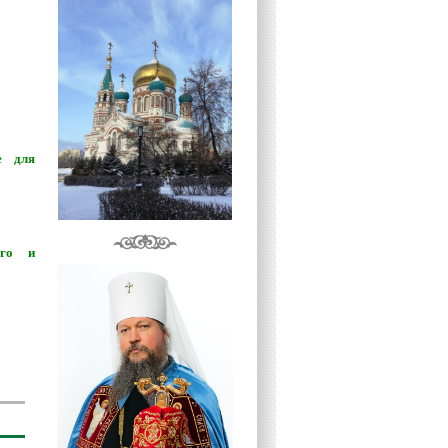
е для
ого и