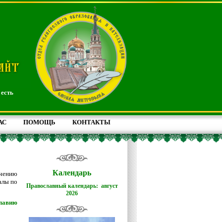
 есть
АС
ПОМОЩЬ
КОНТАКТЫ
Календарь
чению
алы по
Православный календарь: август
2026
славию