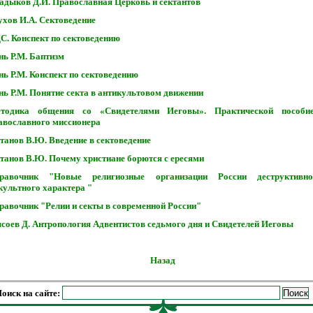
адыков Д.И. Православная Церковь и сектантов
ухов И.А. Сектоведение
С. Конспект по сектоведению
нь Р.М. Баптизм
нь Р.М. Конспект по сектоведению
нь Р.М. Понятие секта в антикультовом движении
тодика общения со «Свидетелями Иеговы». Практической пособи
авославного миссионера
танов В.Ю. Введение в сектоведение
танов В.Ю. Почему христиане борются с ересями
равочник "Новые религиозные организации России деструктивн
культного характера "
равочник "Релии и секты в современной России"
соев Д. Антропология Адвентистов седьмого дня и Свидетелей Иеговы
Назад
оиск на сайте: