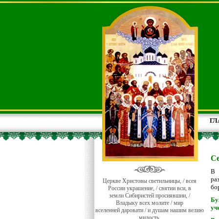
ГЛ
Се
В 
ра
Церкве Христовы светильницы, / всея
бо
России украшение, / святии вси, в
земли Сибиристей просиявшии, /
Бу
Владыку всех молите / мир
уч
вселенней даровати / и душам нашим велию
милость.