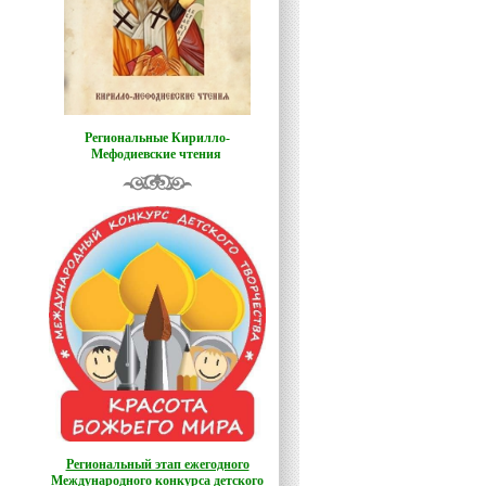
Региональные Кирилло-
Мефодиевские чтения
Региональный этап ежегодного
Международного конкурса детского