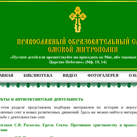
«Пустите детей и не препятствуйте им приходить ко Мне, ибо таковых
Царство Небесное» (Мф. 19, 14)
АВНАЯ
БИБЛИОТЕКА
ВИДЕО
ФОТОГАЛЕРЕЯ
О Н
кты и антисектантская деятельность
этом разделе представлена подборка материалом по истории и вероу
зличных сект и новых религиозных движений. Здесь же можно найти и матери
рьбе с деятельностью сект.
лгаков С.В. Расколы. Ереси. Секты. Противные христианству и право
ения