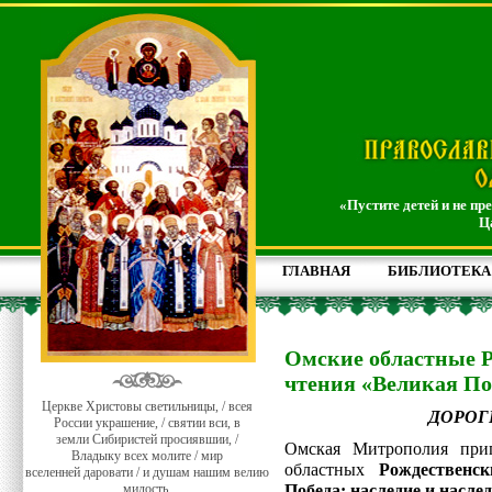
«Пустите детей и не пр
Ц
ГЛАВНАЯ
БИБЛИОТЕКА
Омские областные Р
чтения «Великая По
Церкве Христовы светильницы, / всея
ДОРОГ
России украшение, / святии вси, в
земли Сибиристей просиявшии, /
Омская Митрополия при
Владыку всех молите / мир
областных
Рождественс
вселенней даровати / и душам нашим велию
милость.
Победа: наследие и насле