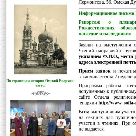
Лермонтова, 56, Омская Ду
Информационное письмо Р
Репортаж о пленар
Рождественских образ
наследие и наследники»
Заявки на выступления с
Чтений направляйте руко
указанием Ф.И.О., места 
адреса электронной почт
Прием заявок
и печатны
заканчивается за 2 недели 
По страницам истории Омской Епархии:
Программа работы чтен
август
допущенных к публичному 
сайте Отдела религиоз
епархии
http://www. sofia-
Всем выступившим участни
на секциях для публично
участии в чтениях. При о
не выдается.