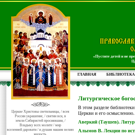
«Пустите детей и не пр
Ц
ГЛАВНАЯ
БИБЛИОТЕКА
Литургическое бого
В этом разделе библиотек
Церкве Христовы светильницы, / всея
Церкви и его осмыслению
России украшение, / святии вси, в
земли Сибиристей просиявшии, /
Аверкий (Таушев). Литур
Владыку всех молите / мир
вселенней даровати / и душам нашим велию
Алымов В. Лекции по ист
милость.