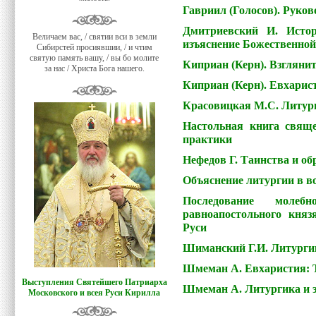
Гавриил (Голосов). Руков
Дмитриевский И. Истор
Величаем вас, / святии вси в земли
изъяснение Божественной
Сибирстей просиявшии, / и чтим
святую память вашу, / вы бо молите
Киприан (Керн). Взглянит
за нас / Христа Бога нашего.
Киприан (Керн). Евхарис
Красовицкая М.С. Литур
Настольная книга свяще
практики
Нефедов Г. Таинства и о
Объяснение литургии в во
Последование моле
равноапостольного кня
Руси
Шиманский Г.И. Литургик
Шмеман А. Евхаристия: 
Выступления Святейшего Патриарха
Шмеман А. Литургика и 
Московского и всея Руси Кирилла