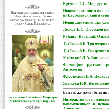
Еремина Т.С. Мир русски
Иконопочитание и иконоп
Величаем вас, / святии вси в земли
из Настольной книги свя
Сибирстей просиявшии, / и чтим
святую память вашу, / вы бо молите
Иоанн Дамаскин. Три сло
за нас / Христа Бога нашего.
Лесков Н.С. О русской и
Рафаил (Карелин). О язы
Трубецкой Е. Три очерка 
Трубецкой Е. Умозрение в
Успенский Л.А. Богослов
Философия русского р
Антология
Флоренский П.А. Иконост
Языкова И.К. Богослови
Вам так же может быть инт
Выступления Святейшего Патриарха
Интерактивное приложен
Московского и всея Руси Кирилла
новомучеников и испов
Алексеевна, учитель 