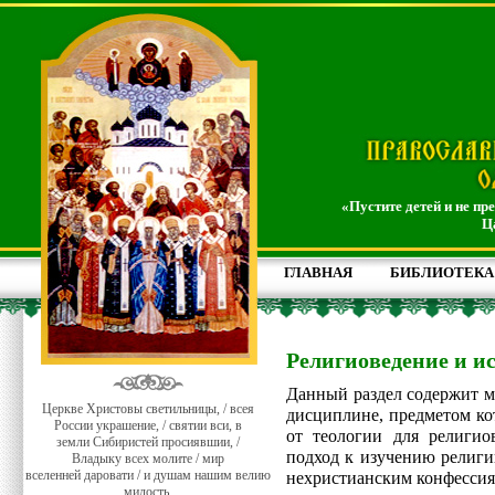
«Пустите детей и не пр
Ц
ГЛАВНАЯ
БИБЛИОТЕКА
Религиоведение и и
Данный раздел содержит м
Церкве Христовы светильницы, / всея
дисциплине, предметом ко
России украшение, / святии вси, в
от теологии для религио
земли Сибиристей просиявшии, /
подход к изучению религи
Владыку всех молите / мир
вселенней даровати / и душам нашим велию
нехристианским конфессия
милость.