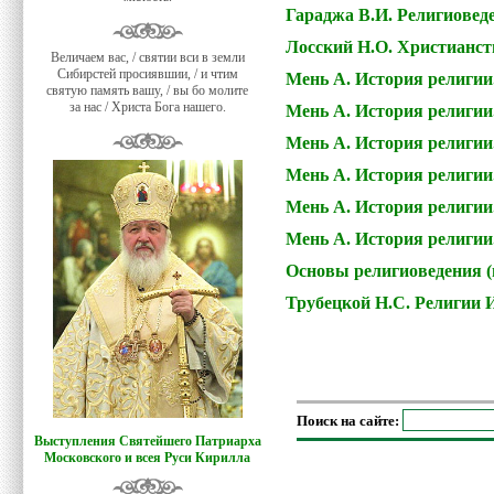
Гараджа В.И. Религиовед
Лосский Н.О. Христианст
Величаем вас, / святии вси в земли
Сибирстей просиявшии, / и чтим
Мень А. История религии.
святую память вашу, / вы бо молите
за нас / Христа Бога нашего.
Мень А. История религии.
Мень А. История религии
Мень А. История религии.
Мень А. История религии
Мень А. История религии.
Основы религиоведения (п
Трубецкой Н.С. Религии 
Поиск на сайте:
Выступления Святейшего Патриарха
Московского и всея Руси Кирилла